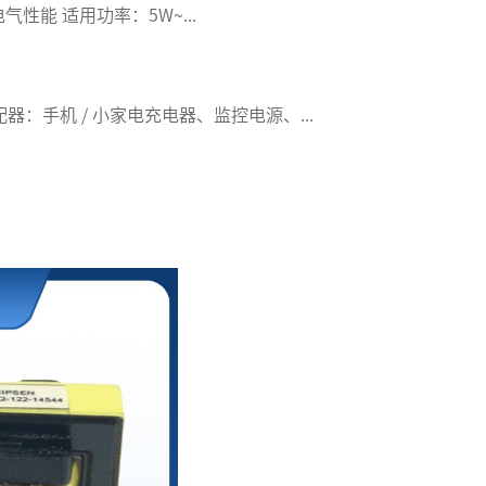
 电气性能 适用功率：5W~...
定制...
应用场
配器：手机 / 小家电充电器、监控电源、...
1、LE
了