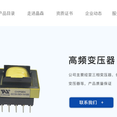
产品目录
走进晶森
资质证书
企业动态
服
滤波器
贴片电感
工字
UU系列滤波器
贴片绕线电感
ET/UT系列滤波器
贴片叠层电感
电感
贴片功率电感
一体成型电感