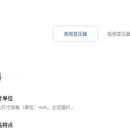
高频变压器
低频变压
器
EE
寸单位
分类
准尺寸规格（单位：mm，立式插针...
高频变压
品特点
功率