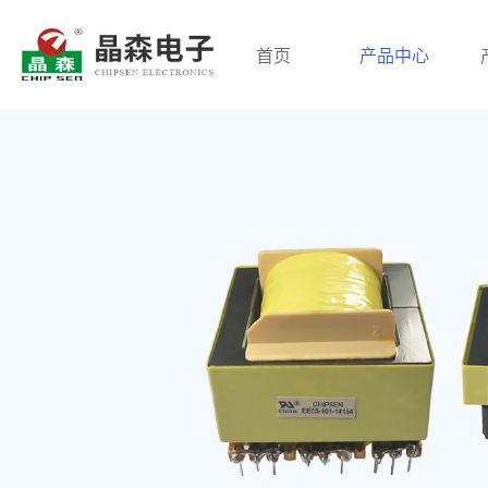
首页
产品中心
高频变压器
低频变压器
磁环电感
开关电源变压器
三相变压器
共模电感
脉冲变压器
针式电源变压器
差模电感
回归变压器
音频变压器
PFC大电流
贴片变压器
电抗器
三相电感
储能变压器
环形变压器
网络变压器
电流互感器
平板变压器