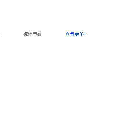
器
磁环电感
查看更多+
L16 灌封立式高频变压器 开关电源脉
尺寸单位
器
总长：28.0mm 总宽：18
产品特点