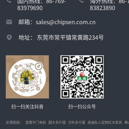
国内热线：86-769-
海外热线：86-7
83979690
83823890
邮箱：sales@chipsen.com.cn
地址： 东莞市常平镇常黄路234号
扫一扫关注抖音
扫一扫公众号
友情链接：
直臂开门电机
圆木多片锯
方料多片锯
高端私人定制红木家具
佛