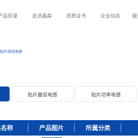
产品目录
走进晶森
资质证书
企业动态
服
滤波器
贴片电感
工字
贴片绕线电感
UU系列滤波器
贴片绕线电感
ET/UT系列滤波器
贴片叠层电感
电感
贴片功率电感
贴片叠层电感
贴片功率电感
一体成型电感
品名称
产品图片
所属分类