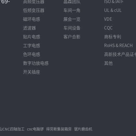
69-
高频变压器
晶森团队
ISO & IATF
低频变压器
车间一角
UL & cUL
磁环电感
展会一览
VDE
滤波器
车间设备
CQC
贴片电感
客户合影
商标专利
工字电感
RoHS & REACH
色环电感
高新技术产品证
数字功放电感
其他
开关插座
山CNC四轴加工
cnc电脑锣
得劳斯集装箱房
锯片磨齿机