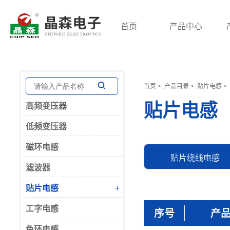
首页
产品中心
高频变压器
低频变压器
磁环电感
首页
>
产品目录
>
贴片电感
>
贴片电感
高频变压器
开关电源变压器
三相变压器
共模电感
低频变压器
脉冲变压器
针式电源变压器
差模电感
回归变压器
音频变压器
PFC大电流
磁环电感
贴片绕线电感
贴片变压器
电抗器
三相电感
滤波器
储能变压器
环形变压器
贴片电感
+
网络变压器
工字电感
电流互感器
序号
产
平板变压器
色环电感