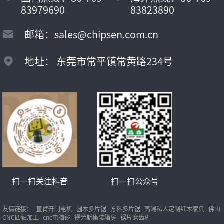
83979690
83823890
邮箱：sales@chipsen.com.cn
地址： 东莞市常平镇常黄路234号
扫一扫关注抖音
扫一扫公众号
友情链接：
直臂开门电机
圆木多片锯
方料多片锯
高端私人定制红木家具
佛山
CNC四轴加工
cnc电脑锣
得劳斯集装箱房
锯片磨齿机