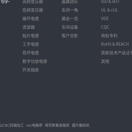
69-
高频变压器
晶森团队
ISO & IATF
低频变压器
车间一角
UL & cUL
磁环电感
展会一览
VDE
滤波器
车间设备
CQC
贴片电感
客户合影
商标专利
工字电感
RoHS & REACH
色环电感
高新技术产品证
数字功放电感
其他
开关插座
山CNC四轴加工
cnc电脑锣
得劳斯集装箱房
锯片磨齿机