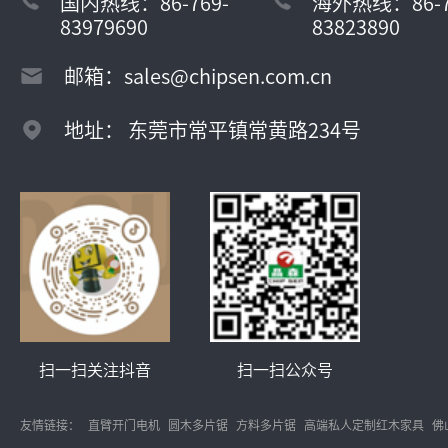
国内热线：86-769-
海外热线：86-7
83979690
83823890
邮箱：sales@chipsen.com.cn
地址： 东莞市常平镇常黄路234号
扫一扫关注抖音
扫一扫公众号
友情链接：
直臂开门电机
圆木多片锯
方料多片锯
高端私人定制红木家具
佛