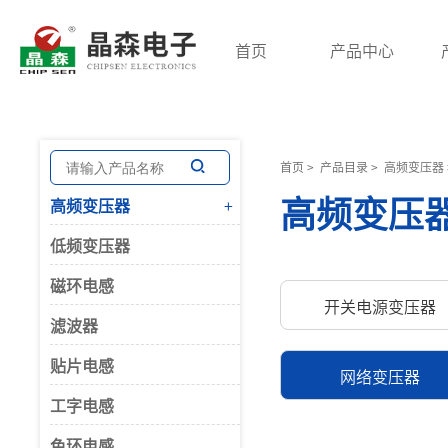
首页
产品中心
高频变压器
低频变压器
磁环电感
首页
>
产品目录
>
高频变压器
高频变压
高频变压器
+
开关电源变压器
三相变压器
共模电感
低频变压器
脉冲变压器
针式电源变压器
差模电感
回归变压器
音频变压器
PFC大电流
磁环电感
开关电源变压器
贴片变压器
电抗器
三相电感
滤波器
储能变压器
环形变压器
贴片电感
网络变压器
网络变压器
工字电感
电流互感器
平板变压器
色环电感