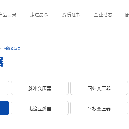
产品目录
走进晶森
资质证书
企业动态
服
滤波器
贴片电感
工字
>
网络变压器
器
UU系列滤波器
贴片绕线电感
ET/UT系列滤波器
贴片叠层电感
电感
贴片功率电感
脉冲变压器
回归变压器
一体成型电感
电流互感器
平板变压器