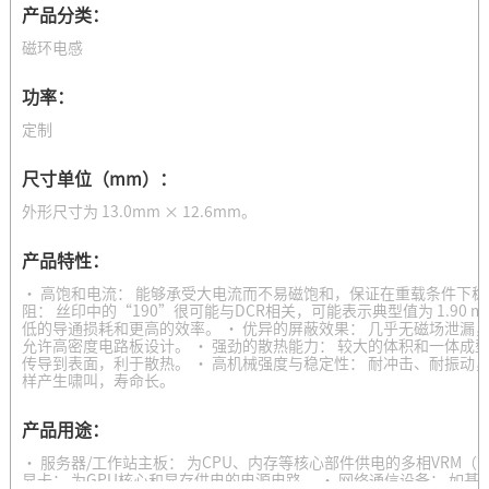
产品分类：
磁环电感
功率：
定制
尺寸单位（mm）：
外形尺寸为 13.0mm × 12.6mm。
产品特性：
· 高饱和电流： 能够承受大电流而不易磁饱和，保证在重载条件下稳
阻： 丝印中的“190”很可能与DCR相关，可能表示典型值为 1.90 
低的导通损耗和更高的效率。 · 优异的屏蔽效果： 几乎无磁场泄漏
允许高密度电路板设计。 · 强劲的散热能力： 较大的体积和一体成
传导到表面，利于散热。 · 高机械强度与稳定性： 耐冲击、耐振动
样产生啸叫，寿命长。
产品用途：
· 服务器/工作站主板： 为CPU、内存等核心部件供电的多相VRM（
显卡： 为GPU核心和显存供电的电源电路。 · 网络通信设备： 如