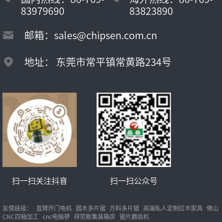
83979690
83823890
邮箱：sales@chipsen.com.cn
地址： 东莞市常平镇常黄路234号
扫一扫关注抖音
扫一扫公众号
友情链接：
直臂开门电机
圆木多片锯
方料多片锯
高端私人定制红木家具
佛山
CNC四轴加工
cnc电脑锣
得劳斯集装箱房
锯片磨齿机