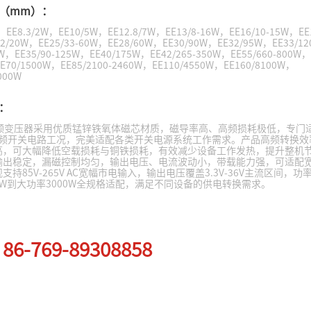
（mm）：
W，EE8.3/2W，EE10/5W，EE12.8/7W，EE13/8-16W，EE16/10-15W，EE1
2/20W，EE25/33-60W，EE28/60W，EE30/90W，EE32/95W，EE33/1
0W，EE35/90-125W，EE40/175W，EE42/265-350W，EE55/660-800W，E
E70/1500W，EE85/2100-2460W，EE110/4550W，EE160/8100W，
000W
：
频变压器采用优质锰锌铁氧体磁芯材质，磁导率高、高频损耗极低，专门适配
z高频开关电路工况，完美适配各类开关电源系统工作需求。产品高频转换
高，可大幅降低空载损耗与铜铁损耗，有效减少设备工作发热，提升整机
输出稳定，漏磁控制均匀，输出电压、电流波动小，带载能力强，可适配
支持85V-265V AC宽幅市电输入，输出电压覆盖3.3V-36V主流区间，
W到大功率3000W全规格适配，满足不同设备的供电转换需求。
：
适配器： 手机/平板充电器：5V/1A, 5V/2A (5W-10W) 的经典应用。 
86-769-89308858
器、智能音箱、机顶盒的12V/0.5A-1A电源。 小家电电源：电动牙刷、
：
源。 2. 辅助电源（Auxiliary Power）： 在大型电器（如洗衣机、
，为内部的MCU（单片机）、显示面板和控制电路提供隔离的低压电源（如
 3. 隔离与电压转换： 在DC-DC转换器中，实现电气隔离和电压变换，例如
5V逻辑电压。 4. LED驱动： 用于小功率LED灯具的隔离式驱动电源。