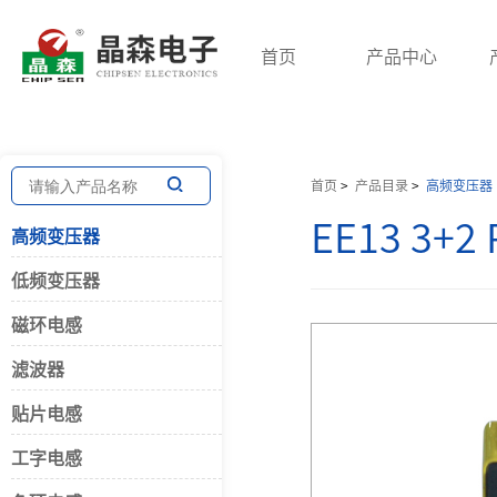
首页
产品中心
高频变压器
低频变压器
磁环电感
首页
>
产品目录
>
高频变压器
EE13 3+
高频变压器
开关电源变压器
三相变压器
共模电感
低频变压器
脉冲变压器
针式电源变压器
差模电感
回归变压器
音频变压器
PFC大电流
磁环电感
贴片变压器
电抗器
三相电感
滤波器
储能变压器
环形变压器
贴片电感
网络变压器
电流互感器
工字电感
平板变压器