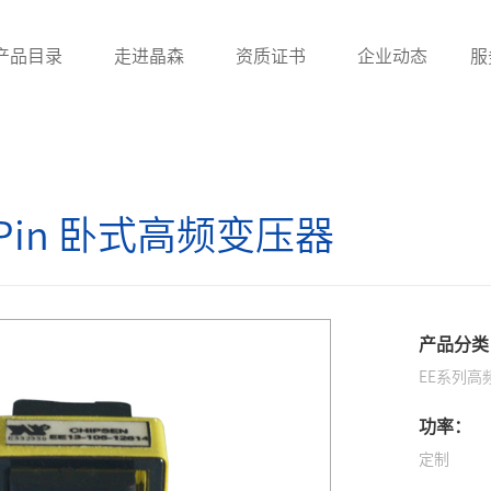
产品目录
走进晶森
资质证书
企业动态
服
滤波器
贴片电感
工字
2 Pin 卧式高频变压器
UU系列滤波器
贴片绕线电感
ET/UT系列滤波器
贴片叠层电感
电感
贴片功率电感
产品分类
一体成型电感
EE系列高
功率：
定制