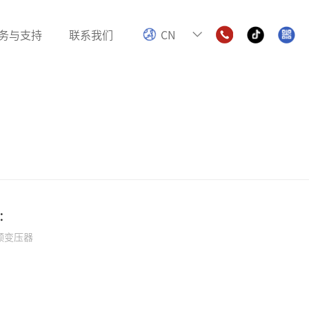
务与支持
联系我们
CN
电感
色环电感
数字功放电感
：
频变压器