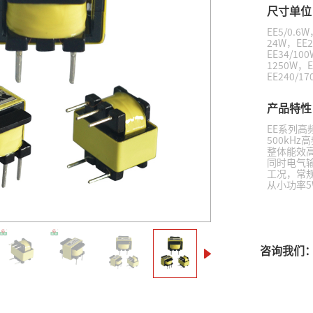
尺寸单位
EE5/0.6
24W，EE2
开关插座
EE34/10
1250W，E
EE240/17
产品特性
EE系列高
500kH
整体能效
同时电气
工况，常规
从小功率5
产品用途
1、充电器/
源：如路由
咨询我们
灯等的内置电
制器）中
12V）。
电压转换为