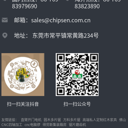
83979690
83823890
邮箱：sales@chipsen.com.cn
地址： 东莞市常平镇常黄路234号
扫一扫关注抖音
扫一扫公众号
友情链接：
直臂开门电机
圆木多片锯
方料多片锯
高端私人定制红木家具
佛山
CNC四轴加工
cnc电脑锣
得劳斯集装箱房
锯片磨齿机