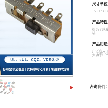
尺寸单位
TS3.1*3.1
开关插座
产品特性
提高了线路
装
产品用途
广泛应用
大功率U
咨询我们