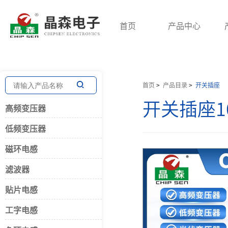
首页
产品中心
高频变压器
低频变压器
磁环电感
首页
>
产品目录
>
开关插座
开关插座1
高频变压器
开关电源变压器
三相变压器
共模电感
低频变压器
脉冲变压器
针式电源变压器
差模电感
回归变压器
音频变压器
PFC大电流
磁环电感
贴片变压器
电抗器
三相电感
滤波器
储能变压器
环形变压器
贴片电感
网络变压器
电流互感器
工字电感
平板变压器