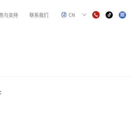
务与支持
联系我们
CN
电感
色环电感
数字功放电感
：