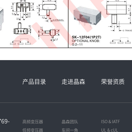
产品目录
走进晶森
荣誉资质
69-
高频变压器
晶森团队
ISO & IATF
低频变压器
车间一角
UL & cUL