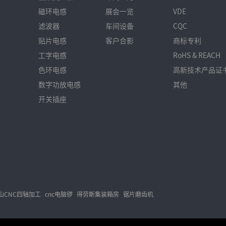
磁环电感
展会一览
VDE
滤波器
车间设备
CQC
贴片电感
客户合影
商标专利
工字电感
RoHS & REACH
色环电感
高新技术产品证
数字功放电感
其他
开关插座
山CNC四轴加工
cnc电脑锣
得劳斯集装箱房
锯片磨齿机