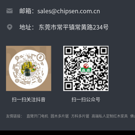
邮箱：sales@chipsen.com.cn
地址： 东莞市常平镇常黄路234号
扫一扫关注抖音
扫一扫公众号
友情链接：
直臂开门电机
圆木多片锯
方料多片锯
高端私人定制红木家具
佛