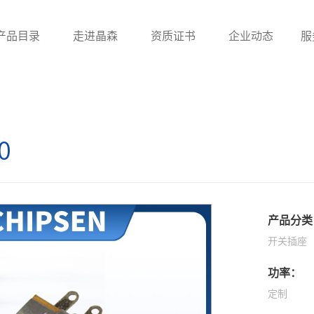
产品目录
走进晶森
资质证书
企业动态
服
滤波器
贴片电感
工字
0
UU系列滤波器
贴片绕线电感
ET/UT系列滤波器
贴片叠层电感
电感
贴片功率电感
产品分类
一体成型电感
开关插座
功率：
定制