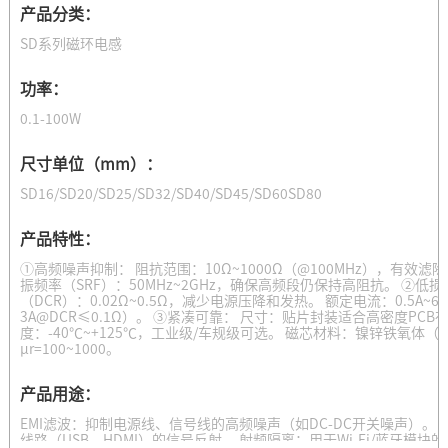
产品分类：
SD系列磁环电感
功率：
0.1-100W
尺寸单位（mm）：
SD16/SD20/SD25/SD32/SD40/SD45/SD60SD80
产品特性：
①高频噪声抑制： 阻抗范围：10Ω~1000Ω（@100MHz），有效滤除
振频率（SRF）：50MHz~2GHz，确保高频段仍保持高阻抗。 ②低
（DCR）：0.02Ω~0.5Ω，减少电源压降和发热。 额定电流：0.5A
3A@DCR≤0.1Ω）。 ③紧凑可靠： 尺寸：贴片封装适合高密度PCB
度：-40℃~+125℃，工业级/车规级可选。 磁芯材料：镍锌铁氧体（N
μr=100~1000。
产品用途：
EMI滤波：抑制电源线、信号线的高频噪声（如DC-DC开关噪声）。
线路（USB、HDMI）的信号反射。 射频隔离：用于Wi-Fi/蓝牙模块