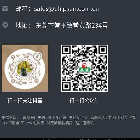
邮箱：sales@chipsen.com.cn
地址： 东莞市常平镇常黄路234号
扫一扫关注抖音
扫一扫公众号
友情链接：
直臂开门电机
圆木多片锯
方料多片锯
高端私人定制红木家具
佛山
CNC四轴加工
cnc电脑锣
得劳斯集装箱房
锯片磨齿机