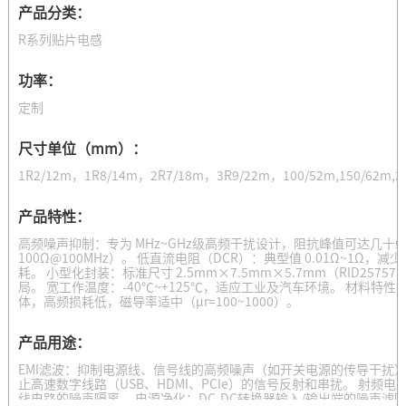
产品分类：
R系列贴片电感
功率：
定制
尺寸单位（mm）：
1R2/12m，1R8/14m，2R7/18m，3R9/22m，100/52m,150/62m,2
产品特性：
高频噪声抑制：专为 MHz~GHz级高频干扰设计，阻抗峰值可达几十Ω
100Ω@100MHz）。 低直流电阻（DCR）：典型值 0.01Ω~1Ω
耗。 小型化封装：标准尺寸 2.5mm×7.5mm×5.7mm（RID2575
局。 宽工作温度：-40℃~+125℃，适应工业及汽车环境。 材料特性：
体，高频损耗低，磁导率适中（μr=100~1000）。
产品用途：
EMI滤波：抑制电源线、信号线的高频噪声（如开关电源的传导干扰）
止高速数字线路（USB、HDMI、PCIe）的信号反射和串扰。 射频电
线电路的噪声隔离。 电源净化：DC-DC转换器输入/输出端的噪声滤